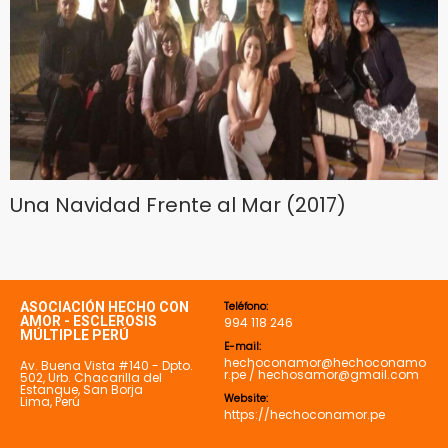
Una Navidad Frente al Mar (2017)
ASOCIACIÓN HECHO CON
Teléfono:
AMOR - ESCLEROSIS
994 118 246
MÚLTIPLE PERÚ
E-mail:
hechoconamor@hechoconamo
Av. Buena Vista #140 - Dpto.
r.pe / hechosamor@gmail.com
502, Urb. Chacarilla del
Estanque, San Borja
Website:
Lima, Perú
https://hechoconamor.pe